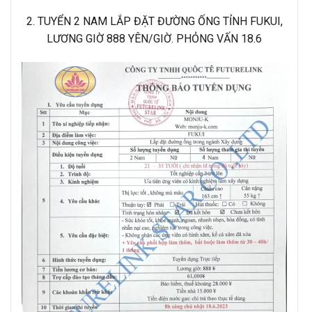
2. TUYỂN 2 NAM LẮP ĐẶT ĐƯỜNG ỐNG TỈNH FUKUI,
LƯƠNG GIỜ 888 YÊN/GIỜ. PHỎNG VẤN 18.6