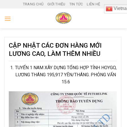
Skip
TRANG CHỦ
GIỚI THIỆU
TIN TỨC
LIÊN HỆ
Vietn
to
content
CẬP NHẬT CÁC ĐƠN HÀNG MỚI
LƯƠNG CAO, LÀM THÊM NHIỀU
TUYỂN 1 NAM XÂY DỰNG TỔNG HỢP TỈNH HOYGO,
LƯƠNG THÁNG 195,917 YÊN/THÁNG. PHỎNG VẤN
15.6