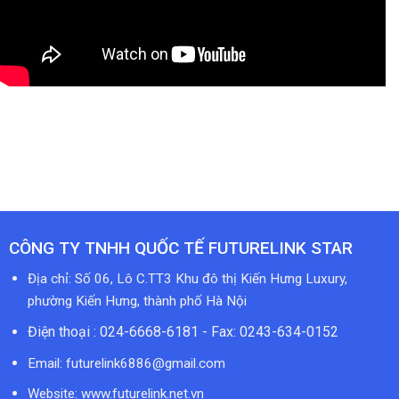
CÔNG TY TNHH QUỐC TẾ FUTURELINK STAR
Địa chỉ: Số 06, Lô C.TT3 Khu đô thị Kiến Hưng Luxury,
phường Kiến Hưng, thành phố Hà Nội
Điện thoại : 024-6668-6181 - Fax: 0243-634-0152
Email:
futurelink6886@gmail.com
Website: www.futurelink.net.vn