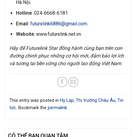
Hà Nội.
Hotline
: 024-6668-6181
Email
:
futurelink6886@gmail.com
.
Website
: www.futurelink.net.vn.
Hãy để Futurelink Star đồng hành cùng bạn trên con
đường chinh phục những cơ hội mới, đảm bảo lợi ích
và tương lai bền vững cho người lao động Việt Nam.
This entry was posted in
Hy Lạp
,
Thị trường Châu Âu
,
Tin
tức
. Bookmark the
permalink
.
CÓ THỂ BẠN QUAN TÂM