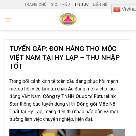
Skip
TRANG CHỦ
GIỚI THIỆU
TIN TỨC
LIÊN HỆ
Vietn
to
content
TUYỂN GẤP: ĐƠN HÀNG THỢ MỘC
VIỆT NAM TẠI HY LẠP – THU NHẬP
TỐT
Trong bối cảnh kinh tế toàn cầu đang phục hồi mạnh
mẽ, cơ hội việc làm tại châu Âu đang mở ra cho lao
động Việt Nam.
Công ty TNHH Quốc tế Futurelink
Star
thông báo tuyển dụng vị trí
Đóng gói Mộc Nội
Thất
tại Hy Lạp, mang đến thu nhập hấp dẫn và môi
trường làm việc chuyên nghiệp, hiện đại.