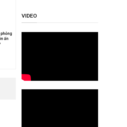
VIDEO
c phỏng
in ấn
y