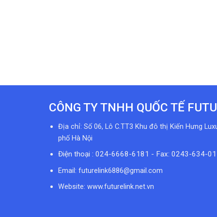
CÔNG TY TNHH QUỐC TẾ FUTU
Địa chỉ: Số 06, Lô C.TT3 Khu đô thị Kiến Hưng Lux
phố Hà Nội
Điện thoại : 024-6668-6181 - Fax: 0243-634-0
Email:
futurelink6886@gmail.com
Website: www.futurelink.net.vn