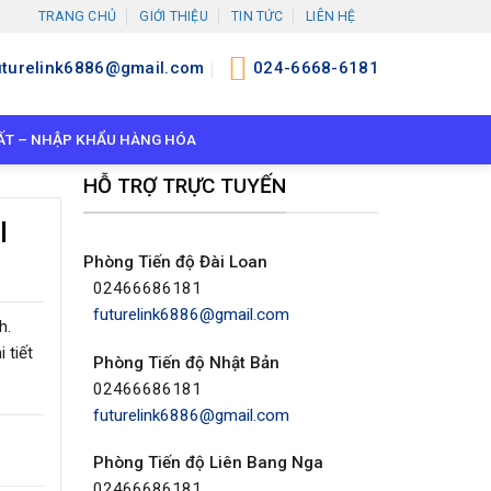
TRANG CHỦ
GIỚI THIỆU
TIN TỨC
LIÊN HỆ
uturelink6886@gmail.com
024-6668-6181
ẤT – NHẬP KHẨU HÀNG HÓA
HỖ TRỢ TRỰC TUYẾN
I
Phòng Tiến độ Đài Loan
02466686181
futurelink6886@gmail.com
h.
 tiết
Phòng Tiến độ Nhật Bản
02466686181
futurelink6886@gmail.com
Phòng Tiến độ Liên Bang Nga
02466686181