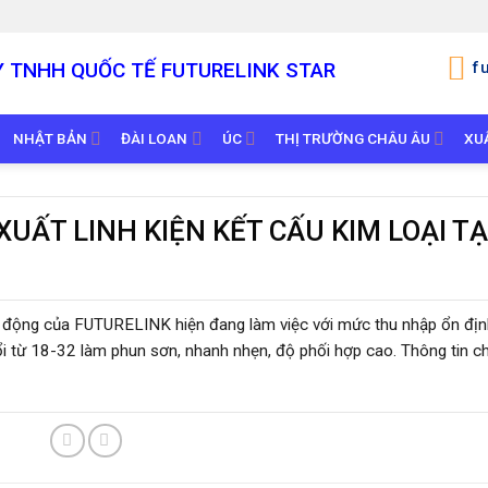
Y TNHH QUỐC TẾ
FUTURELINK STAR
f
NHẬT BẢN
ĐÀI LOAN
ÚC
THỊ TRƯỜNG CHÂU ÂU
XU
UẤT LINH KIỆN KẾT CẤU KIM LOẠI TẠ
o động của FUTURELINK hiện đang làm việc với mức thu nhập ổn địn
 từ 18-32 làm phun sơn, nhanh nhẹn, độ phối hợp cao. Thông tin chi