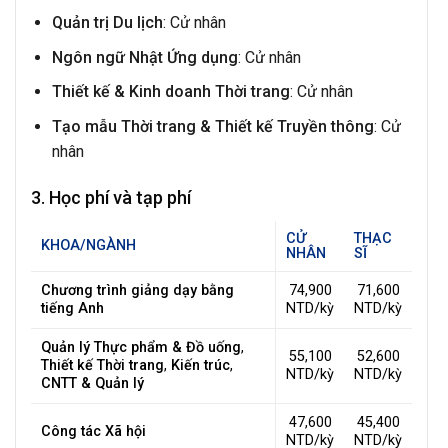
Quản trị Du lịch
: Cử nhân
Ngôn ngữ Nhật Ứng dụng
: Cử nhân
Thiết kế & Kinh doanh Thời trang
: Cử nhân
Tạo mẫu Thời trang & Thiết kế Truyền thông
: Cử
nhân
3. Học phí và tạp phí
CỬ
THẠC
KHOA/NGÀNH
NHÂN
SĨ
Chương trình giảng dạy bằng
74,900
71,600
tiếng Anh
NTD/kỳ
NTD/kỳ
Quản lý Thực phẩm & Đồ uống
,
55,100
52,600
Thiết kế Thời trang
,
Kiến trúc
,
NTD/kỳ
NTD/kỳ
CNTT & Quản lý
47,600
45,400
Công tác Xã hội
NTD/kỳ
NTD/kỳ