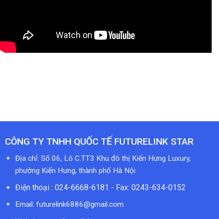
CÔNG TY TNHH QUỐC TẾ FUTURELINK STAR
Địa chỉ: Số 06, Lô C.TT3 Khu đô thị Kiến Hưng Luxury,
phường Kiến Hưng, thành phố Hà Nội
Điện thoại : 024-6668-6181 - Fax: 0243-634-0152
Email:
futurelink6886@gmail.com