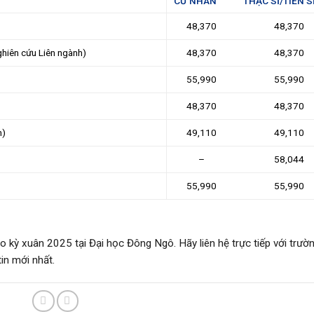
CỬ NHÂN
THẠC SĨ/TIẾN S
48,370
48,370
hiên cứu Liên ngành)
48,370
48,370
55,990
55,990
48,370
48,370
n)
49,110
49,110
–
58,044
55,990
55,990
ho kỳ xuân 2025 tại Đại học Đông Ngô. Hãy liên hệ trực tiếp với trườ
in mới nhất.