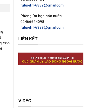
futurelink6889@gmail.com
Phòng Du học các nước
02466624098
futurelink6889@gmail.com
ng
t
LIÊN KẾT
g trình
ôi
VIDEO