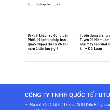
Đi xuất khẩu lao động cần
Tuyển dụng tháng 
Phiếu lý lịch tư pháp bản
Tuyển 01 Nữ – Làm v
giấy? Người đã có VNeID
nhà máy sản xuất li
mức 2 cần lưu ý gì?
khí – Đài Loan
28/07/2026
27/07/2026
CÔNG TY TNHH QUỐC TẾ FUTU
Địa chỉ: Số 06, Lô C.TT3 Khu đô thị Kiến Hưng Lux