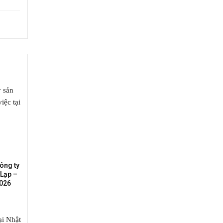
ông ty
 Lạp –
2026