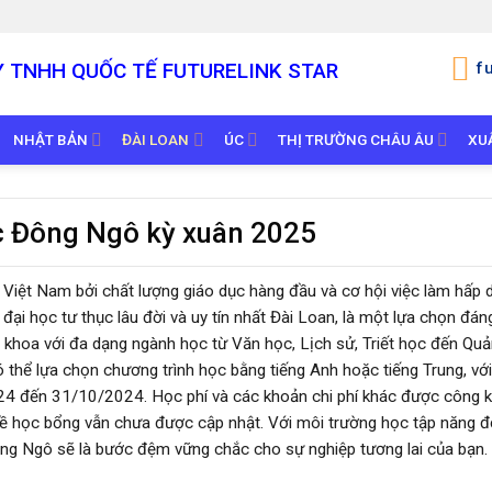
Y TNHH QUỐC TẾ
FUTURELINK STAR
f
NHẬT BẢN
ĐÀI LOAN
ÚC
THỊ TRƯỜNG CHÂU ÂU
XU
ọc Đông Ngô kỳ xuân 2025
 Việt Nam bởi chất lượng giáo dục hàng đầu và cơ hội việc làm hấp 
ại học tư thục lâu đời và uy tín nhất Đài Loan, là một lựa chọn đán
khoa với đa dạng ngành học từ Văn học, Lịch sử, Triết học đến Quản
 thể lựa chọn chương trình học bằng tiếng Anh hoặc tiếng Trung, với
4 đến 31/10/2024. Học phí và các khoản chi phí khác được công k
n về học bổng vẫn chưa được cập nhật. Với môi trường học tập năng đ
ông Ngô sẽ là bước đệm vững chắc cho sự nghiệp tương lai của bạn.