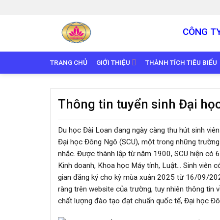
Skip
to
content
CÔNG T
TRANG CHỦ
GIỚI THIỆU
THÀNH TÍCH TIÊU BIỂU
Thông tin tuyển sinh Đại h
Du học Đài Loan đang ngày càng thu hút sinh viên
Đại học Đông Ngô (SCU), một trong những trường đ
nhắc. Được thành lập từ năm 1900, SCU hiện có 6 
Kinh doanh, Khoa học Máy tính, Luật… Sinh viên có
gian đăng ký cho kỳ mùa xuân 2025 từ 16/09/202
ràng trên website của trường, tuy nhiên thông ti
chất lượng đào tạo đạt chuẩn quốc tế, Đại học Đ