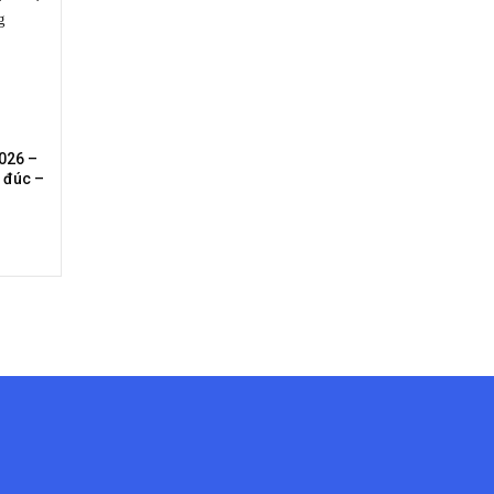
026 –
 đúc –