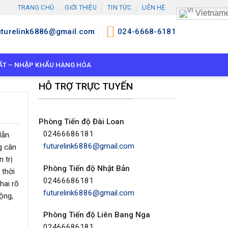
TRANG CHỦ
GIỚI THIỆU
TIN TỨC
LIÊN HỆ
Vietnam
uturelink6886@gmail.com
024-6668-6181
ẤT – NHẬP KHẨU HÀNG HÓA
HỖ TRỢ TRỰC TUYẾN
Phòng Tiến độ Đài Loan
02466686181
dẫn.
futurelink6886@gmail.com
g cân
 trị
Phòng Tiến độ Nhật Bản
 thời
02466686181
hai rõ
futurelink6886@gmail.com
ộng,
Phòng Tiến độ Liên Bang Nga
02466686181