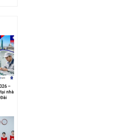
026 –
tại nhà
 Đài