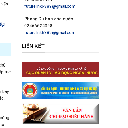
c vấn
futurelink6889@gmail.com
Phòng Du học các nước
iếp
02466624098
futurelink6889@gmail.com
LIÊN KẾT
chủ
ếp tục
h bày
ắc,
 công
cho