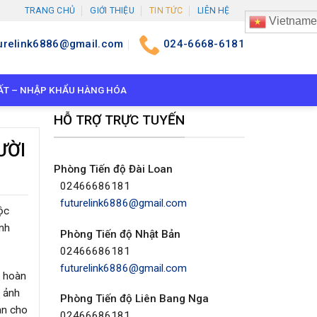
TRANG CHỦ
GIỚI THIỆU
TIN TỨC
LIÊN HỆ
Vietname
urelink6886@gmail.com
024-6668-6181
ẤT – NHẬP KHẨU HÀNG HÓA
HỖ TRỢ TRỰC TUYẾN
ƯỜI
Phòng Tiến độ Đài Loan
02466686181
futurelink6886@gmail.com
ộc
ảnh
Phòng Tiến độ Nhật Bản
02466686181
futurelink6886@gmail.com
ã hoàn
u ảnh
Phòng Tiến độ Liên Bang Nga
àn cho
02466686181