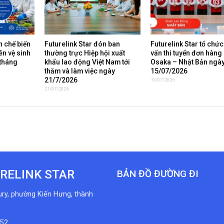
 chế biến
Futurelink Star đón ban
Futurelink Star tổ chứ
ên vệ sinh
thường trực Hiệp hội xuất
vấn thi tuyển đơn hàng 
 tháng
khẩu lao động Việt Nam tới
Osaka – Nhật Bản ngà
thăm và làm việc ngày
15/07/2026
21/7/2026
15/07/2026
21/07/2026
RELINK STAR
BẢN ĐỒ ĐƯỜNG ĐI
ury, phường Kiến Hưng, thành
152