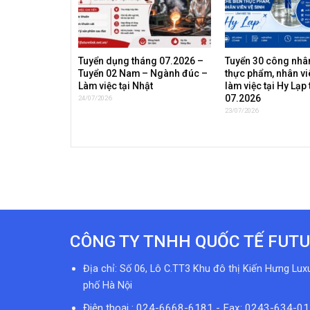
Tuyển dụng tháng 07.2026 –
Tuyển 30 công nhân
Tuyển 02 Nam – Ngành đúc –
thực phẩm, nhân vi
Làm việc tại Nhật
làm việc tại Hy Lạp
07.2026
24/07/2026
23/07/2026
CÔNG TY TNHH QUỐC TẾ FUTU
Địa chỉ: Số 06, Lô C.TT3 Khu đô thị Kiến Hưng Lux
phố Hà Nội
Điện thoại : 024-6668-6181 - Fax: 0243-634-0