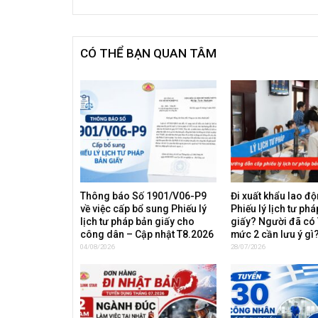
CÓ THỂ BẠN QUAN TÂM
Thông báo Số 1901/V06-P9
Đi xuất khẩu lao đ
về việc cấp bổ sung Phiếu lý
Phiếu lý lịch tư ph
lịch tư pháp bản giấy cho
giấy? Người đã có
công dân – Cập nhật T8.2026
mức 2 cần lưu ý gì
04/08/2026
28/07/2026