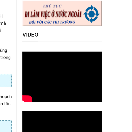
HH
 mà
i
VIDEO
cũng
 trong
 hoạch
ần tôn