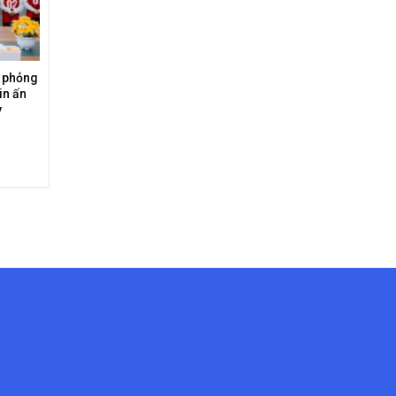
c phỏng
in ấn
y