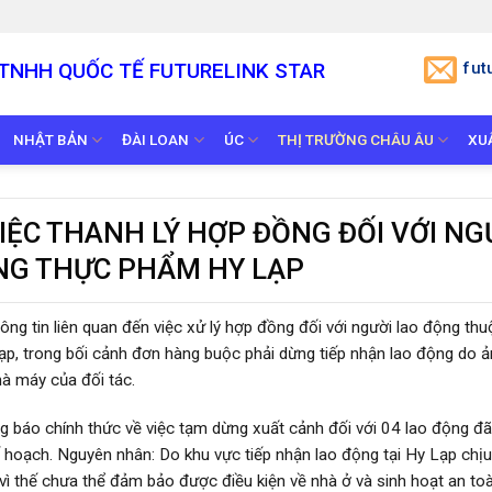
TNHH QUỐC TẾ
FUTURELINK STAR
fut
NHẬT BẢN
ĐÀI LOAN
ÚC
THỊ TRƯỜNG CHÂU ÂU
XU
IỆC THANH LÝ HỢP ĐỒNG ĐỐI VỚI NG
NG THỰC PHẨM HY LẠP
ng tin liên quan đến việc xử lý hợp đồng đối với người lao động thu
ạp, trong bối cảnh đơn hàng buộc phải dừng tiếp nhận lao động do 
hà máy của đối tác.
g báo chính thức về việc tạm dừng xuất cảnh đối với 04 lao động đ
ế hoạch. Nguyên nhân: Do khu vực tiếp nhận lao động tại Hy Lạp chị
, vì thế chưa thể đảm bảo được điều kiện về nhà ở và sinh hoạt an to