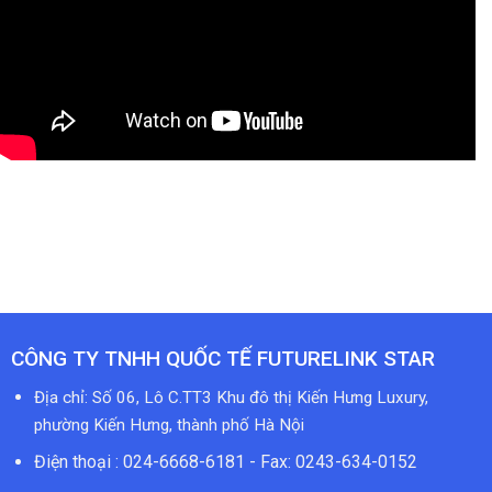
CÔNG TY TNHH QUỐC TẾ FUTURELINK STAR
Địa chỉ: Số 06, Lô C.TT3 Khu đô thị Kiến Hưng Luxury,
phường Kiến Hưng, thành phố Hà Nội
Điện thoại : 024-6668-6181 - Fax: 0243-634-0152