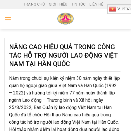
Skip
TRANG CHỦ
GIỚI THIỆU
TIN TỨC
LIÊN HỆ
Vietn
to
content
NÂNG CAO HIỆU QUẢ TRONG CÔNG
TÁC HỖ TRỢ NGƯỜI LAO ĐỘNG VIỆT
NAM TẠI HÀN QUỐC
Nằm trong chuỗi sự kiện kỷ niệm 30 năm ngày thiết lập
quan hệ ngoại giao giữa Việt Nam và Hàn Quốc (1992
– 2022) và hướng tới kỷ niệm 77 năm ngày thành lập
ngành Lao động – Thương binh và Xã hội, ngày
25/8/2022, Ban Quản lý lao động Việt Nam tại Hàn
Quốc đã tổ chức Hội thảo Nâng cao hiệu quả trong
công tác hỗ trợ người lao động Việt Nam tại Hàn Quốc.
Hội thảo nhằm điểm lại hoạt động đưa người lao động