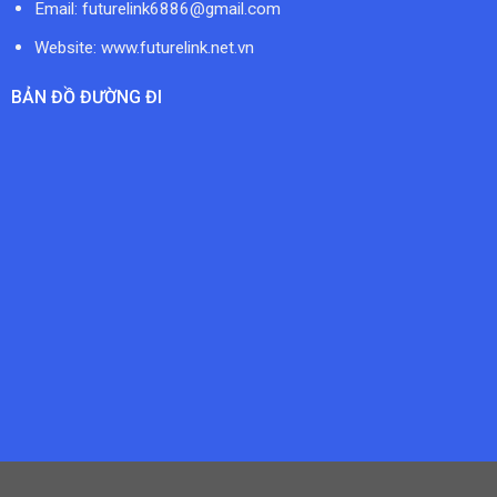
Email:
futurelink6886@gmail.com
Website: www.futurelink.net.vn
BẢN ĐỒ ĐƯỜNG ĐI