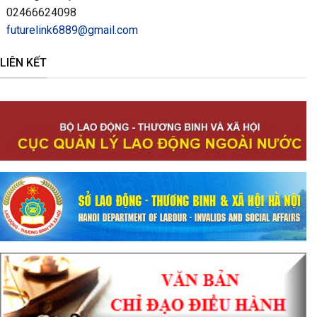
02466624098
futurelink6889@gmail.com
LIÊN KẾT