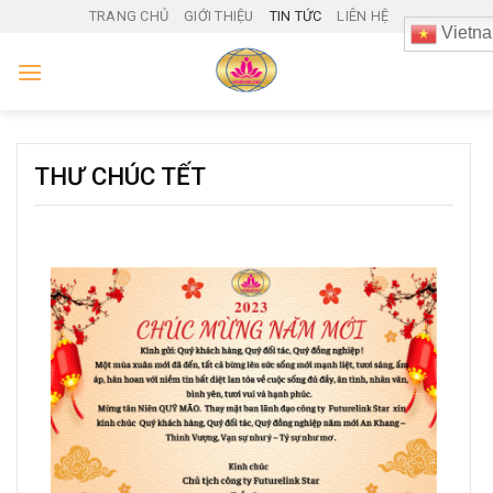
Skip
TRANG CHỦ
GIỚI THIỆU
TIN TỨC
LIÊN HỆ
Vietn
to
content
THƯ CHÚC TẾT