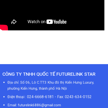
CÔNG TY TNHH QUỐC TẾ FUTURELINK STAR
Địa chỉ: Số 06, Lô C.TT3 Khu đô thị Kiến Hưng Luxury,
phường Kiến Hưng, thành phố Hà Nội
Điện thoại : 024-6668-6181 - Fax: 0243-634-0152
Email:
futurelink6886@gmail.com