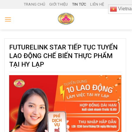
Skip
TRANG CHỦ
GIỚI THIỆU
TIN TỨC
LIÊN HỆ
Vietn
to
content
FUTURELINK STAR TIẾP TỤC TUYỂN
LAO ĐỘNG CHẾ BIẾN THỰC PHẨM
TẠI HY LẠP