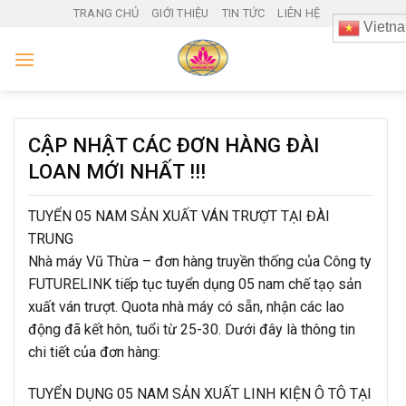
Skip
TRANG CHỦ
GIỚI THIỆU
TIN TỨC
LIÊN HỆ
Vietn
to
content
CẬP NHẬT CÁC ĐƠN HÀNG ĐÀI
LOAN MỚI NHẤT !!!
TUYỂN 05 NAM SẢN XUẤT VÁN TRƯỢT TẠI ĐÀI
TRUNG
Nhà máy Vũ Thừa – đơn hàng truyền thống của Công ty
FUTURELINK tiếp tục tuyển dụng 05 nam chế tạọ sản
xuất ván trượt. Quota nhà máy có sẵn, nhận các lao
động đã kết hôn, tuổi từ 25-30. Dưới đây là thông tin
chi tiết của đơn hàng:
TUYỂN DỤNG 05 NAM SẢN XUẤT LINH KIỆN Ô TÔ TẠI