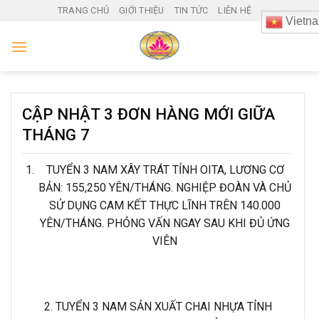
Skip
TRANG CHỦ
GIỚI THIỆU
TIN TỨC
LIÊN HỆ
Vietn
to
content
CẬP NHẬT 3 ĐƠN HÀNG MỚI GIỮA
THÁNG 7
TUYỂN 3 NAM XÂY TRÁT TỈNH OITA, LƯƠNG CƠ
BẢN: 155,250 YÊN/THÁNG. NGHIỆP ĐOÀN VÀ CHỦ
SỬ DỤNG CAM KẾT THỰC LĨNH TRÊN 140.000
YÊN/THÁNG. PHỎNG VẤN NGAY SAU KHI ĐỦ ỨNG
VIÊN
2. TUYỂN 3 NAM SẢN XUẤT CHAI NHỰA TỈNH