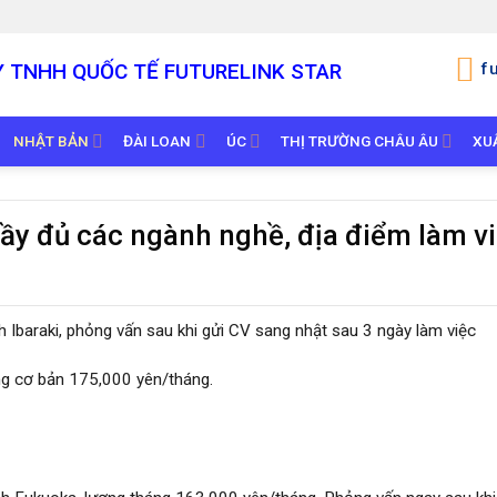
Y TNHH QUỐC TẾ
FUTURELINK STAR
f
NHẬT BẢN
ĐÀI LOAN
ÚC
THỊ TRƯỜNG CHÂU ÂU
XU
ầy đủ các ngành nghề, địa điểm làm v
h Ibaraki, phỏng vấn sau khi gửi CV sang nhật sau 3 ngày làm việc
g cơ bản 175,000 yên/tháng.