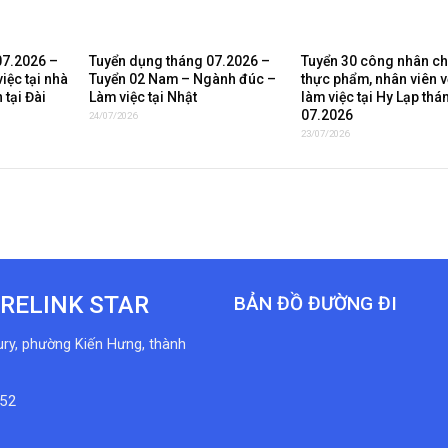
07.2026 –
Tuyển dụng tháng 07.2026 –
Tuyển 30 công nhân ch
iệc tại nhà
Tuyển 02 Nam – Ngành đúc –
thực phẩm, nhân viên v
 tại Đài
Làm việc tại Nhật
làm việc tại Hy Lạp thá
07.2026
24/07/2026
23/07/2026
RELINK STAR
BẢN ĐỒ ĐƯỜNG ĐI
ury, phường Kiến Hưng, thành
152