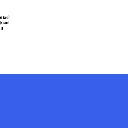
ế biến
ệ sinh
ng