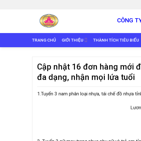
Skip
to
content
CÔNG T
TRANG CHỦ
GIỚI THIỆU
THÀNH TÍCH TIÊU BIỂU
Cập nhật 16 đơn hàng mới đ
đa dạng, nhận mọi lứa tuổi
1.Tuyển 3 nam phân loại nhựa, tái chế đồ nhựa tỉn
Lươn