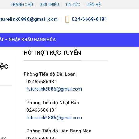
TRANG CHỦ
GIỚI THIỆU
TIN TỨC
LIÊN HỆ
uturelink6886@gmail.com
024-6668-6181
ẤT – NHẬP KHẨU HÀNG HÓA
HỖ TRỢ TRỰC TUYẾN
iệc
Phòng Tiến độ Đài Loan
02466686181
futurelink6886@gmail.com
Phòng Tiến độ Nhật Bản
02466686181
futurelink6886@gmail.com
Phòng Tiến độ Liên Bang Nga
02466686181