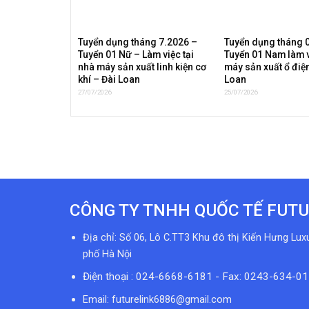
Tuyển dụng tháng 7.2026 –
Tuyển dụng tháng 
Tuyển 01 Nữ – Làm việc tại
Tuyển 01 Nam làm v
nhà máy sản xuất linh kiện cơ
máy sản xuất ổ điện
khí – Đài Loan
Loan
27/07/2026
25/07/2026
CÔNG TY TNHH QUỐC TẾ FUTU
Địa chỉ: Số 06, Lô C.TT3 Khu đô thị Kiến Hưng Lux
phố Hà Nội
Điện thoại : 024-6668-6181 - Fax: 0243-634-0
Email:
futurelink6886@gmail.com