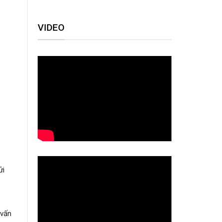
VIDEO
.
ửi
 vấn