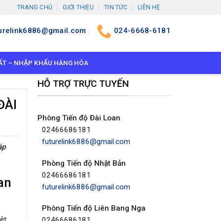
TRANG CHỦ
GIỚI THIỆU
TIN TỨC
LIÊN HỆ
urelink6886@gmail.com
024-6668-6181
ẤT – NHẬP KHẨU HÀNG HÓA
HỖ TRỢ TRỰC TUYẾN
ĐÀI
Phòng Tiến độ Đài Loan
02466686181
futurelink6886@gmail.com
áp
Phòng Tiến độ Nhật Bản
02466686181
an
futurelink6886@gmail.com
Phòng Tiến độ Liên Bang Nga
ệt
02466686181