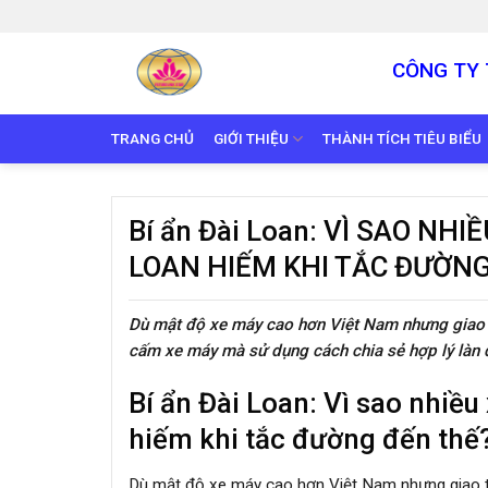
Skip
to
content
CÔNG TY 
TRANG CHỦ
GIỚI THIỆU
THÀNH TÍCH TIÊU BIỂU
Bí ẩn Đài Loan: VÌ SAO N
LOAN HIẾM KHI TẮC ĐƯỜN
Dù mật độ xe máy cao hơn Việt Nam nhưng giao th
cấm xe máy mà sử dụng cách chia sẻ hợp lý làn 
Bí ẩn Đài Loan: Vì sao nhiề
hiếm khi tắc đường đến thế
Dù mật độ xe máy cao hơn Việt Nam nhưng giao thô