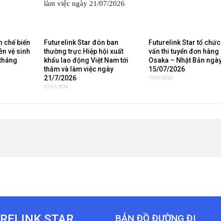
 chế biến
Futurelink Star đón ban
Futurelink Star tổ chứ
ên vệ sinh
thường trực Hiệp hội xuất
vấn thi tuyển đơn hàng 
 tháng
khẩu lao động Việt Nam tới
Osaka – Nhật Bản ngà
thăm và làm việc ngày
15/07/2026
21/7/2026
15/07/2026
21/07/2026
RELINK STAR
BẢN ĐỒ ĐƯỜNG ĐI