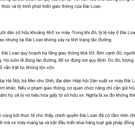
hức và lộ trình phát triển giao thông của Đài Loan.
ời dân sở hữu khoảng 460 xe máy. Trong khi đó, tỷ lệ này ở Đài Loa
o nhưng tại Đài Loan không xảy ra tình trạng tắc đường.
 Đài Loan quy hoạch hạ tầng giao thông khá tốt. Bên cạnh đó, ngườ
g. Họ luôn đi đúng làn đường, để xe đúng nơi quy định. Do đó, lượng
 vẫn trật tự, không lộn xộn.
i Hà Nội, bà Mei-chu Shih, đại diện Hiệp hội Sản xuất xe máy Đài 
hiêm khắc. Nếu vi phạm giao thông, cơ quan chức năng chỉ cần gửi h
 năm họ sẽ bị vô hiệu hóa giấy tờ sở hữu xe. Nghĩa là xe đó không th
ối cùng bởi thực tế cho thấy, chính quyền Đài Loan đã có tầm nhìn ch
 mà xe máy mang lại và bắt đầu triển khai hàng loạt giải pháp đồng