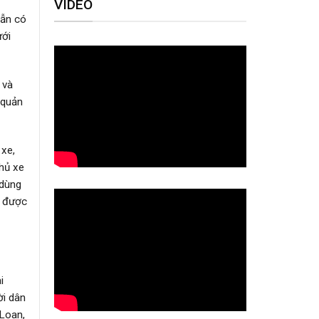
VIDEO
Vẫn có
ưới
 và
 quản
 xe,
chủ xe
 dùng
h được
i
ời dân
 Loan,