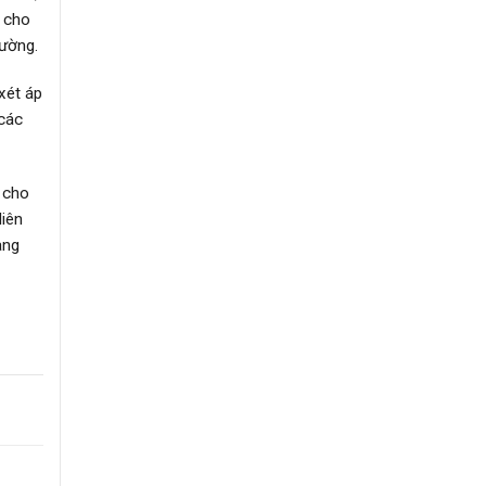
h cho
đường.
xét áp
 các
 cho
liên
àng