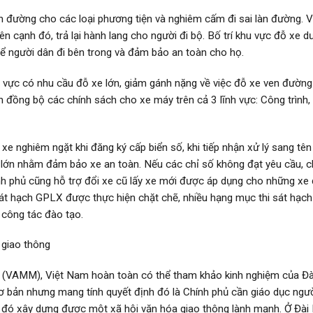
n đường cho các loại phương tiện và nghiêm cấm đi sai làn đường. 
 cạnh đó, trả lại hành lang cho người đi bộ. Bố trí khu vực đỗ xe d
ể người dân đi bên trong và đảm bảo an toàn cho họ.
 vực có nhu cầu đỗ xe lớn, giảm gánh nặng về việc đỗ xe ven đường
 đồng bộ các chính sách cho xe máy trên cả 3 lĩnh vực: Công trình,
xe nghiêm ngặt khi đăng ký cấp biển số, khi tiếp nhận xử lý sang tên
ối lớn nhằm đảm bảo xe an toàn. Nếu các chỉ số không đạt yêu cầu, 
ính phủ cũng hỗ trợ đổi xe cũ lấy xe mới được áp dụng cho những xe
 sát hạch GPLX được thực hiện chặt chẽ, nhiều hạng mục thi sát hạc
công tác đào tạo.
 giao thông
 (VAMM), Việt Nam hoàn toàn có thể tham khảo kinh nghiệm của Đà
cơ bản nhưng mang tính quyết định đó là Chính phủ cần giáo dục ngư
từ đó xây dựng được một xã hội văn hóa giao thông lành mạnh. Ở Đài