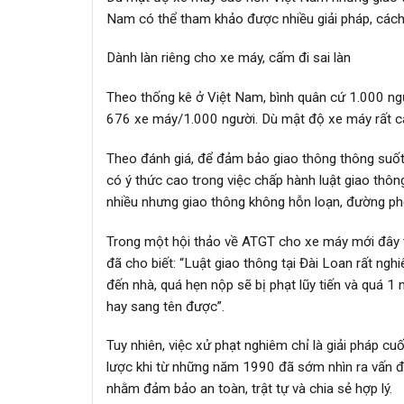
Nam có thể tham khảo được nhiều giải pháp, cách t
Dành làn riêng cho xe máy, cấm đi sai làn
Theo thống kê ở Việt Nam, bình quân cứ 1.000 ngư
676 xe máy/1.000 người. Dù mật độ xe máy rất ca
Theo đánh giá, để đảm bảo giao thông thông suốt
có ý thức cao trong việc chấp hành luật giao thôn
nhiều nhưng giao thông không hỗn loạn, đường phố
Trong một hội thảo về ATGT cho xe máy mới đây tạ
đã cho biết: “Luật giao thông tại Đài Loan rất ng
đến nhà, quá hẹn nộp sẽ bị phạt lũy tiến và quá 1
hay sang tên được”.
Tuy nhiên, việc xử phạt nghiêm chỉ là giải pháp cu
lược khi từ những năm 1990 đã sớm nhìn ra vấn đề
nhằm đảm bảo an toàn, trật tự và chia sẻ hợp lý.