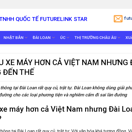
TNHH QUỐC TẾ
FUTURELINK STAR
fut
NHẬT BẢN
ĐÀI LOAN
ÚC
THỊ TRƯỜNG CHÂU ÂU
XU
HIỀU XE MÁY HƠN CẢ VIỆT NAM NHƯNG 
G ĐẾN THẾ
ông tại Đài Loan rất quy củ, trật tự. Đài Loan không dùng giải ph
đường cho các loại phương tiện và nghiêm cấm đi sai làn đường
u xe máy hơn cả Việt Nam nhưng Đài Lo
?
ng tại Đài Loan rất quy củ, trật tự. Với văn hóa khá tương đồng, Vi