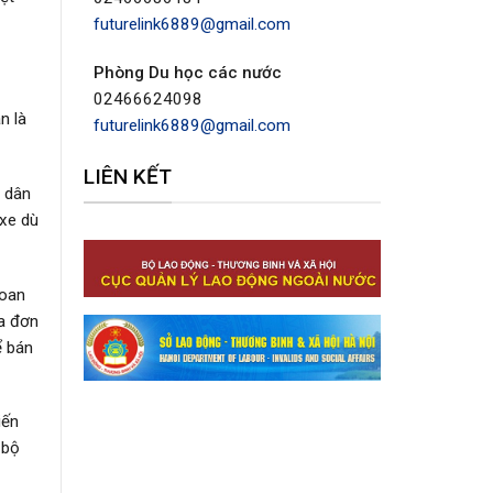
futurelink6889@gmail.com
Phòng Du học các nước
02466624098
n là
futurelink6889@gmail.com
LIÊN KẾT
i dân
 xe dù
Loan
óa đơn
ể bán
iến
 bộ