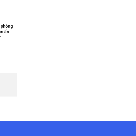
c phỏng
in ấn
y