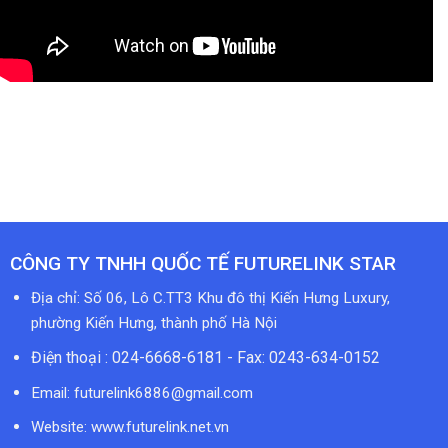
CÔNG TY TNHH QUỐC TẾ FUTURELINK STAR
Địa chỉ: Số 06, Lô C.TT3 Khu đô thị Kiến Hưng Luxury,
phường Kiến Hưng, thành phố Hà Nội
Điện thoại : 024-6668-6181 - Fax: 0243-634-0152
Email:
futurelink6886@gmail.com
Website: www.futurelink.net.vn