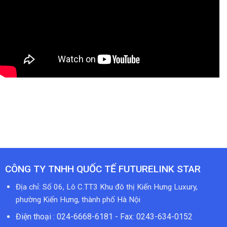
CÔNG TY TNHH QUỐC TẾ FUTURELINK STAR
Địa chỉ: Số 06, Lô C.TT3 Khu đô thị Kiến Hưng Luxury,
phường Kiến Hưng, thành phố Hà Nội
Điện thoại : 024-6668-6181 - Fax: 0243-634-0152